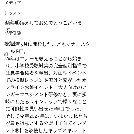
メディア
レッスン
新年明けましておめでとうございま
キッズスキル
す。
小学受験
教育方針
2022年5月に開校したこどもマナースク
ール PIT。
詩
昨年はマナーを教えることから始ま
り、小学校受験対策の完全個別指導で
は見事合格者を輩出、対面型イベント
での模擬レッスンや海外と繋がったオ
ンラインお箸イベント、大人向けのア
ンガーマネジメント研修など、実に多
岐にわたるラインナップで様々なこと
に可能性を見い出せた1年目でした。
そして今年2023年は、いよいよ私たち
が最も得意とする分野【子育てインメ
ント
】を駆使したキッズスキル・ト
Ⓡ