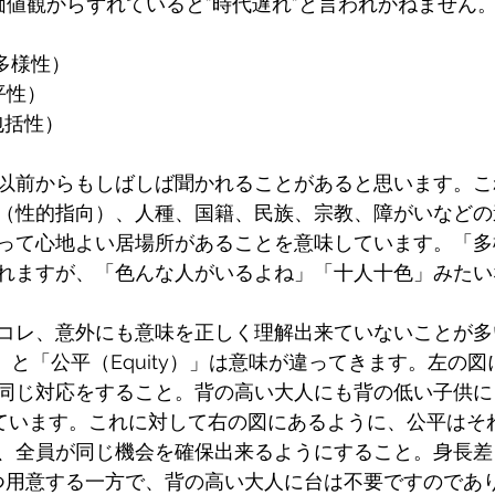
の価値観からずれていると”時代遅れ”と言われかねません
y（多様性）
公平性）
（包括性）
以前からもしばしば聞かれることがあると思います。こ
（性的指向）、人種、国籍、民族、宗教、障がいなどの
って心地よい居場所があることを意味しています。「多
れますが、「色んな人がいるよね」「十人十色」みたい
コレ、意外にも意味を正しく理解出来ていないことが
多
ty）」と「公平（Equity）」は意味が違ってきます。左の
同じ対応をすること。背の高い大人にも背の低い子供に
れています。これに対して右の図にあるように、公平はそ
、全員が同じ機会を確保出来るようにすること。身長差
つ用意する一方で、背の高い大人に台は不要ですのであ