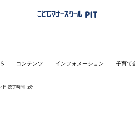
PIT
こどもマナースクール
NS
コンテンツ
インフォメーション
子育て
24日
読了時間: 3分
小学受験
教育方針
詩