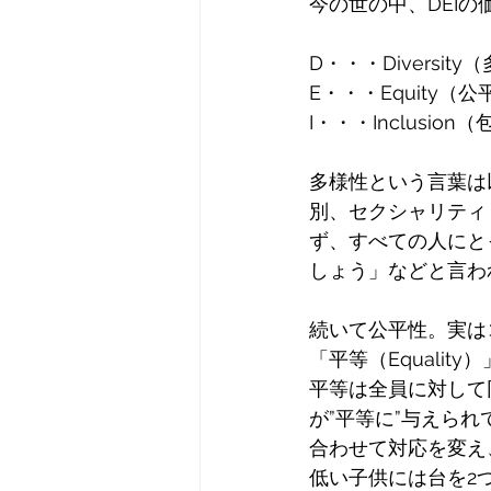
今の世の中、DEI
D・・・Diversit
E・・・Equity（
I・・・Inclusion
多様性という言葉は
別、セクシャリティ
ず、すべての人にと
しょう」などと言わ
続いて公平性。実は
「平等（Equali
平等は
全員に対して
が”平等に”与えら
合わせて対応を変え
低い子供には台を2