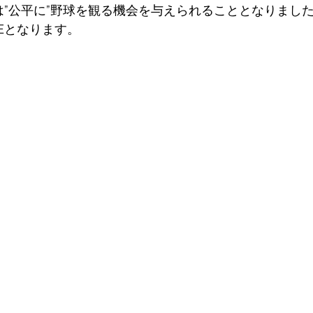
は”公平に”野球を観る機会を
与えられることとなりました。
のEとなります。