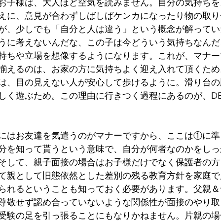
お子様は、大人ほど空気を読みません。自分の気持ちを
えに、意見が合わずしばしばケンカになったり物の取り
が、少しでも「自分と人は違う」という概念が解ってい
うに考えないんだな、この子は今どういう気持ちなんだ
持ちや立場を想像するようになります。これが、マナー
揃えるのは、お家の方に気持ちよく迎え入れて頂くため
は、目の見えない人が安心して歩けるように。滑り台の
しく遊ぶため。この理由に行きつく過程にあるのが、DE
にはお友達を気遣うのがマナーですから、ここは①に準
分を知って貰うという意味で、自分が何者なのかをしっ
そして、親子面接の場合はお子様だけでなく保護者の方
て親として旧態依然とした差別の残る教育方針を家庭で
られるということも知っておく必要があります。父親＆
尊敬せず認め合っていないような関係性が面接のやり取
受験の足を引っ張ることにもなりかねません。片親の場