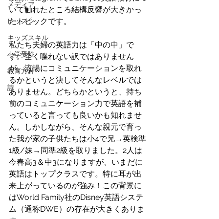
メディア
いて触れたところ結構反響が大きかっ
たトピックです。
レッスン
キッズスキル
私たち夫婦の英語力は「中の中」で
小学受験
す。全く喋れない訳ではありません
が、流暢にコミュニケーションを取れ
教育方針
るかというと決してそんなレベルでは
詩
ありません。どちらかというと、持ち
前のコミュニケーション力で英語を補
っていると言っても良いかも知れませ
ん。しかしながら、そんな親元で育っ
た我が家の子供たちは小4で兄→英検準
1級/妹→同準2級を取りました。2人は
今春高3＆中3になりますが、いまだに
英語はトップクラスです。特に耳が出
来上がっているのが強み！この背景に
はWorld Family社のDisney英語システ
ム（通称DWE）の存在が大きくありま