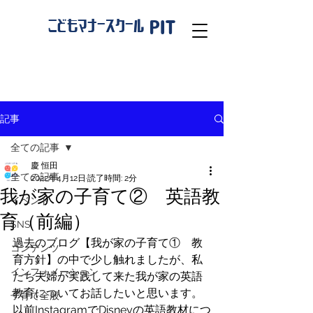
PIT
こどもマナースクール
記事
全ての記事
慶 恒田
全ての記事
2022年4月12日
読了時間: 2分
我が家の子育て② 英語教
イベント
育（前編）
SNS
過去のブログ【我が家の子育て①　教
コンテンツ
育方針】の中で少し触れましたが、私
インフォメーション
たち夫婦が実践して来た我が家の英語
教育についてお話したいと思います。
子育て全般
以前InstagramでDisneyの英語教材につ